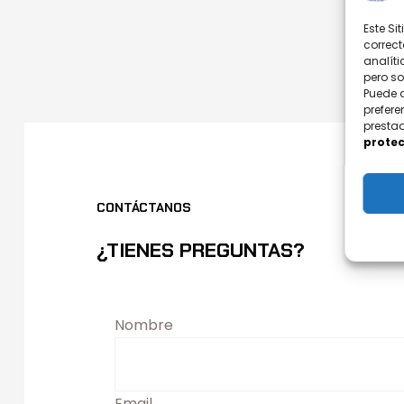
Este Si
correct
analíti
pero s
Puede 
prefere
prestad
protec
CONTÁCTANOS
¿TIENES PREGUNTAS?
Nombre
Email