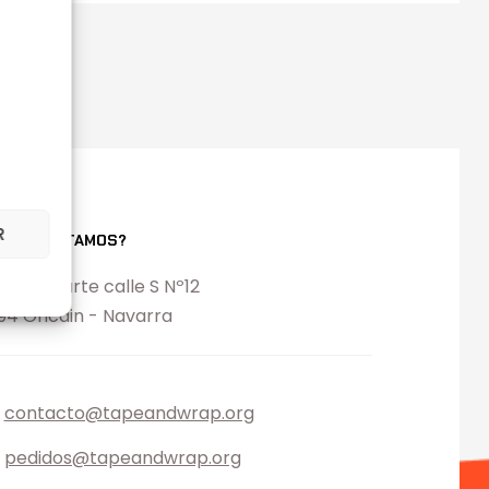
R
ONDE ESTAMOS?
l. Ezcabarte calle S Nº12
194 Oricain - Navarra
contacto@tapeandwrap.org
pedidos@tapeandwrap.org