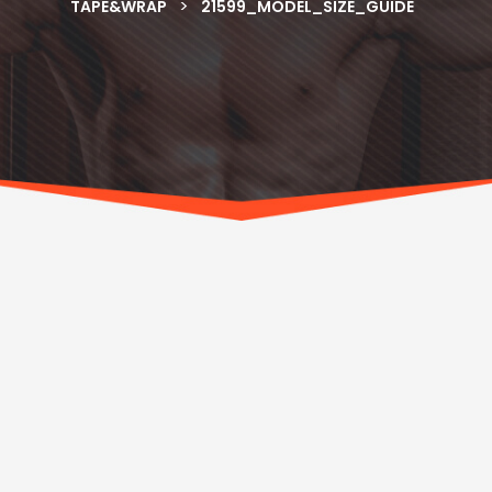
>
TAPE&WRAP
21599_MODEL_SIZE_GUIDE