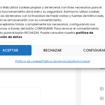
tio Web utiliza cookies propias y de terceros con fines necesarios para el
o funcionamiento de la web y su seguridad. Asimismo, utiliza cookies
cas de terceros con la finalidad de medir visitas y fuentes de tráfico web,
olo se almacenarán con su consentimiento.
aceptarlas todas o simplemente las necesarias, configurando sus
ncias a través del botón CONFIGURAR. Para revocar el consentimiento
o, pulse el botón RECHAZAR. Puede consultar nuestra
política de
ción de datos
ACEPTAR
RECHAZAR
CONFIGURA
¿D
Po
Política de cookies
Politica de privacidad
Aviso Legal
31