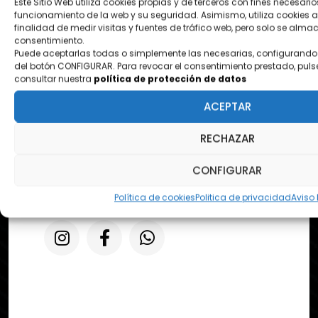
Este Sitio Web utiliza cookies propias y de terceros con fines necesario
funcionamiento de la web y su seguridad. Asimismo, utiliza cookies a
finalidad de medir visitas y fuentes de tráfico web, pero solo se alm
consentimiento.
¿DONDE ESTAMOS?
Puede aceptarlas todas o simplemente las necesarias, configurando 
del botón CONFIGURAR. Para revocar el consentimiento prestado, puls
Pol. Ezcabarte calle S Nº12
consultar nuestra
política de protección de datos
31194 Oricain - Navarra
ACEPTAR
RECHAZAR
contacto@tapeandwrap.org
CONFIGURAR
pedidos@tapeandwrap.org
Política de cookies
Politica de privacidad
Aviso 