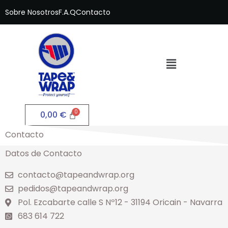
Sobre Nosotros
F.A.Q
Contacto
0,00
€
Contacto
Datos de Contacto
contacto@tapeandwrap.org
pedidos@tapeandwrap.org
Pol. Ezcabarte calle S Nº12 - 31194 Oricain - Navarra
683 614 722