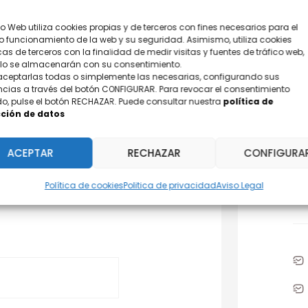
tio Web utiliza cookies propias y de terceros con fines necesarios para el
o funcionamiento de la web y su seguridad. Asimismo, utiliza cookies
cas de terceros con la finalidad de medir visitas y fuentes de tráfico web,
olo se almacenarán con su consentimiento.
aceptarlas todas o simplemente las necesarias, configurando sus
ncias a través del botón CONFIGURAR. Para revocar el consentimiento
o, pulse el botón RECHAZAR. Puede consultar nuestra
política de
ción de datos
¿D
ACEPTAR
RECHAZAR
CONFIGURA
Po
Política de cookies
Politica de privacidad
Aviso Legal
31