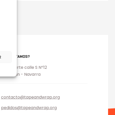
ONDE ESTAMOS?
R
l. Ezcabarte calle S Nº12
194 Oricain - Navarra
contacto@tapeandwrap.org
pedidos@tapeandwrap.org