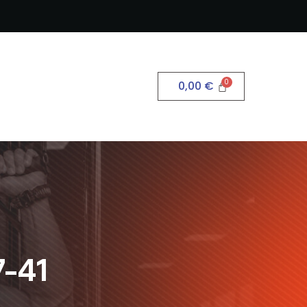
0,00
€
-41