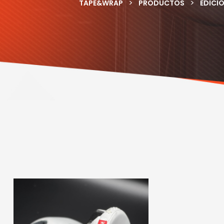
>
>
TAPE&WRAP
PRODUCTOS
EDICI