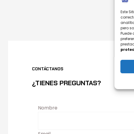
Este Si
correct
analíti
pero s
Puede 
prefere
prestad
protec
CONTÁCTANOS
¿TIENES PREGUNTAS?
Nombre
Email