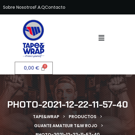
Sobre Nosotros
F.A.Q
Contacto
0,00
€
PHOTO-2021-12-22-11-57-40
>
>
TAPE&WRAP
PRODUCTOS
>
GUANTE AMATEUR T&W ROJO
PHOTO-2021-12-22-11-57-40