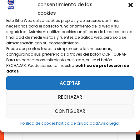
consentimiento de las
cookies
Este Sitio Web utiliza cookies propias y de terceros con fines
necesarios para el correcto funcionamiento de la web y su
seguridad. Asimismo, utiliza cookies analíticas de terceros con la
CONTÁCTANOS
finalidad de medir visitas y fuentes de tráfico web, pero solo se
almacenarán con su consentimiento.
¿TIENES PREGUNTAS?
Puede aceptarlas todas o simplemente las necesarias,
configurando sus preferencias a través del botón CONFIGURAR.
Para revocar el consentimiento prestado, pulse el botón
RECHAZAR. Puede consultar nuestra
política de protección de
datos
Nombre
ACEPTAR
RECHAZAR
Email
CONFIGURAR
Política de cookies
Politica de privacidad
Aviso Legal
Asunto