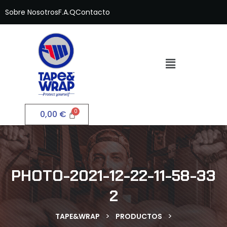
Sobre Nosotros
F.A.Q
Contacto
0,00
€
PHOTO-2021-12-22-11-58-33
2
>
>
TAPE&WRAP
PRODUCTOS