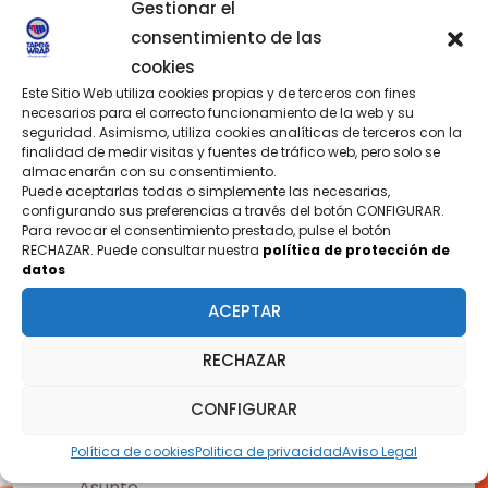
Gestionar el
consentimiento de las
cookies
Este Sitio Web utiliza cookies propias y de terceros con fines
necesarios para el correcto funcionamiento de la web y su
seguridad. Asimismo, utiliza cookies analíticas de terceros con la
finalidad de medir visitas y fuentes de tráfico web, pero solo se
CONTÁCTANOS
almacenarán con su consentimiento.
Puede aceptarlas todas o simplemente las necesarias,
¿TIENES PREGUNTAS?
configurando sus preferencias a través del botón CONFIGURAR.
Para revocar el consentimiento prestado, pulse el botón
RECHAZAR. Puede consultar nuestra
política de protección de
datos
Nombre
ACEPTAR
RECHAZAR
Email
CONFIGURAR
Política de cookies
Politica de privacidad
Aviso Legal
Asunto