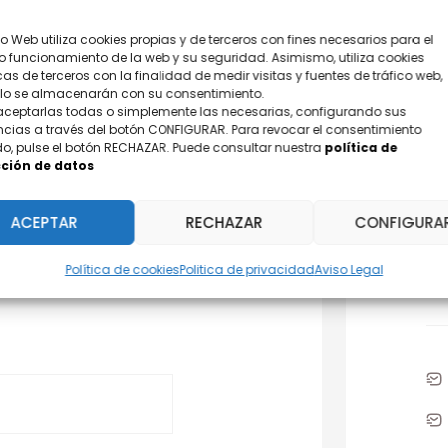
tio Web utiliza cookies propias y de terceros con fines necesarios para el
o funcionamiento de la web y su seguridad. Asimismo, utiliza cookies
cas de terceros con la finalidad de medir visitas y fuentes de tráfico web,
olo se almacenarán con su consentimiento.
aceptarlas todas o simplemente las necesarias, configurando sus
ncias a través del botón CONFIGURAR. Para revocar el consentimiento
o, pulse el botón RECHAZAR. Puede consultar nuestra
política de
ción de datos
¿D
ACEPTAR
RECHAZAR
CONFIGURA
Po
Política de cookies
Politica de privacidad
Aviso Legal
31