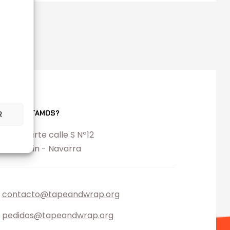
ONDE ESTAMOS?
R
l. Ezcabarte calle S Nº12
194 Oricain - Navarra
contacto@tapeandwrap.org
pedidos@tapeandwrap.org