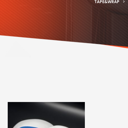
>
TAPE&WRAP