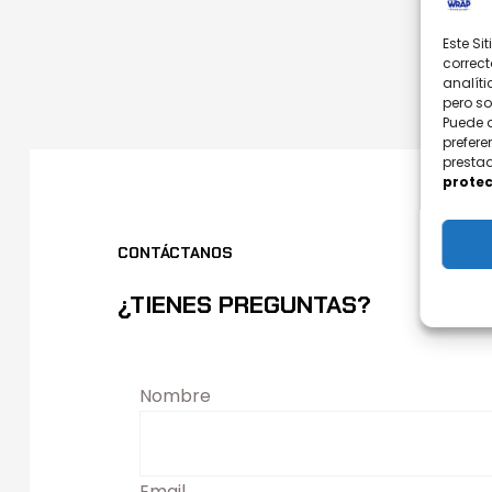
Este Si
correct
analíti
pero s
Puede 
prefere
prestad
protec
CONTÁCTANOS
¿TIENES PREGUNTAS?
Nombre
Email