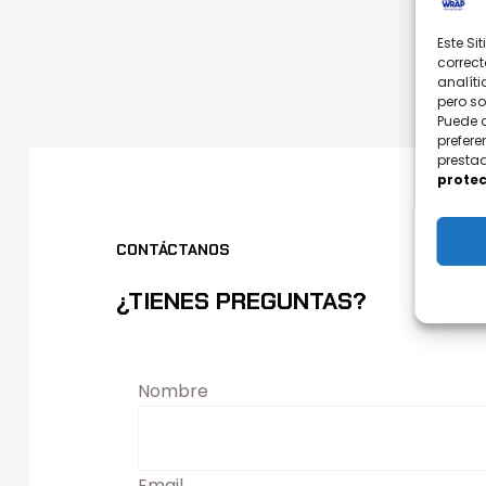
Este Si
correct
analíti
pero s
Puede 
prefere
prestad
protec
CONTÁCTANOS
¿TIENES PREGUNTAS?
Nombre
Email