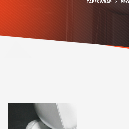
>
TAPE&WRAP
PR