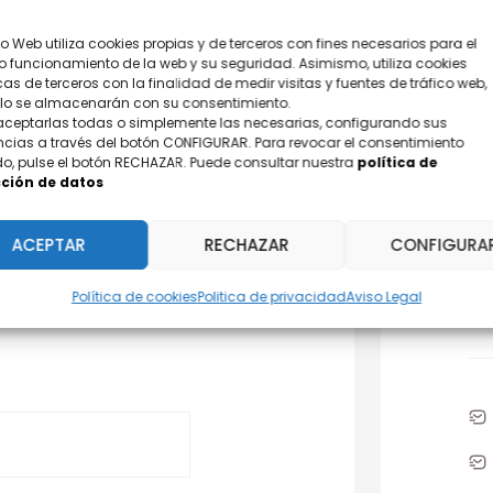
tio Web utiliza cookies propias y de terceros con fines necesarios para el
o funcionamiento de la web y su seguridad. Asimismo, utiliza cookies
cas de terceros con la finalidad de medir visitas y fuentes de tráfico web,
olo se almacenarán con su consentimiento.
aceptarlas todas o simplemente las necesarias, configurando sus
ncias a través del botón CONFIGURAR. Para revocar el consentimiento
o, pulse el botón RECHAZAR. Puede consultar nuestra
política de
ción de datos
¿D
ACEPTAR
RECHAZAR
CONFIGURA
Po
Política de cookies
Politica de privacidad
Aviso Legal
31