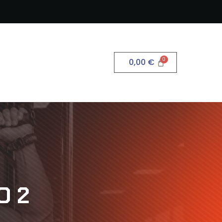
0,00
€
O 2