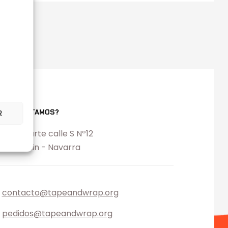
ONDE ESTAMOS?
R
l. Ezcabarte calle S Nº12
194 Oricain - Navarra
contacto@tapeandwrap.org
pedidos@tapeandwrap.org