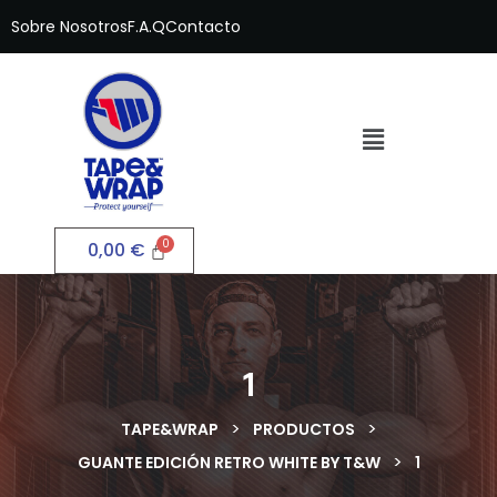
Sobre Nosotros
F.A.Q
Contacto
0,00
€
1
>
>
TAPE&WRAP
PRODUCTOS
>
GUANTE EDICIÓN RETRO WHITE BY T&W
1