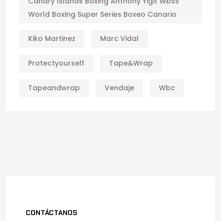
Canary Islands Boxing Anthony Yigit Wbss
World Boxing Super Series Boxeo Canario
Kiko Martinez
Marc Vidal
Protectyourself
Tape&wrap
Tapeandwrap
Vendaje
Wbc
CONTÁCTANOS