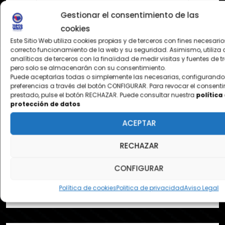
Gestionar el consentimiento de las
cookies
Este Sitio Web utiliza cookies propias y de terceros con fines necesario
Entiendo y consiento el
correcto funcionamiento de la web y su seguridad. Asimismo, utiliza 
analíticas de terceros con la finalidad de medir visitas y fuentes de t
tratamiento de mis datos para las
pero solo se almacenarán con su consentimiento.
finalidades descritas. Para más
Puede aceptarlas todas o simplemente las necesarias, configurando
preferencias a través del botón CONFIGURAR. Para revocar el consent
información
política de protección
prestado, pulse el botón RECHAZAR. Puede consultar nuestra
política
de datos
protección de datos
Quiero recibir comunicaciones
ACEPTAR
comerciales y descuentos
exclusivos.
RECHAZAR
CONFIGURAR
Política de cookies
Politica de privacidad
Aviso Legal