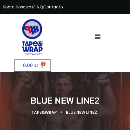
Sobre Nosotros
F.A.Q
Contacto
0,00
€
BLUE NEW LINE2
>
TAPE&WRAP
BLUE NEW LINE2