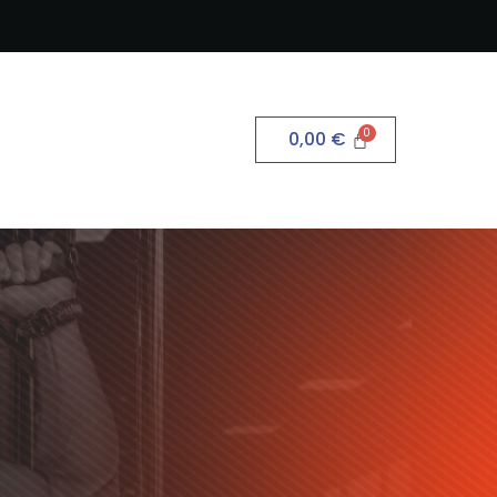
0,00
€
B