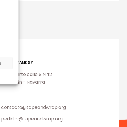
ONDE ESTAMOS?
R
l. Ezcabarte calle S Nº12
194 Oricain - Navarra
contacto@tapeandwrap.org
pedidos@tapeandwrap.org