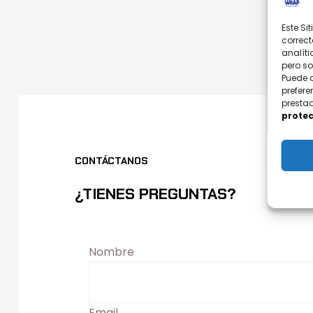
Este Si
correct
analíti
pero s
Puede 
prefere
prestad
protec
CONTÁCTANOS
¿TIENES PREGUNTAS?
Nombre
Email