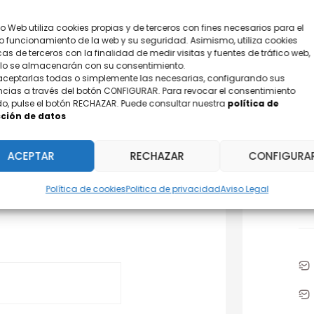
tio Web utiliza cookies propias y de terceros con fines necesarios para el
o funcionamiento de la web y su seguridad. Asimismo, utiliza cookies
cas de terceros con la finalidad de medir visitas y fuentes de tráfico web,
olo se almacenarán con su consentimiento.
aceptarlas todas o simplemente las necesarias, configurando sus
ncias a través del botón CONFIGURAR. Para revocar el consentimiento
o, pulse el botón RECHAZAR. Puede consultar nuestra
política de
ción de datos
¿D
ACEPTAR
RECHAZAR
CONFIGURA
Po
Política de cookies
Politica de privacidad
Aviso Legal
31