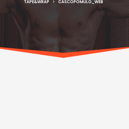
>
TAPE&WRAP
CASCOPOMULO_WEB