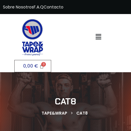
Sobre Nosotros
F.A.Q
Contacto
0,00
€
CAT8
>
TAPE&WRAP
CAT8