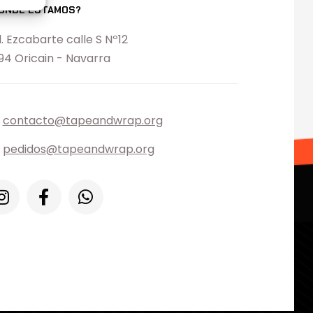
ONDE ESTAMOS?
l. Ezcabarte calle S Nº12
194 Oricain - Navarra
contacto@tapeandwrap.org
pedidos@tapeandwrap.org