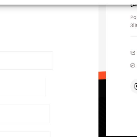
¿D
Po
31