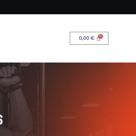
0,00
€
S