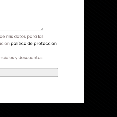
de mis datos para las
mación
política de protección
rciales y descuentos