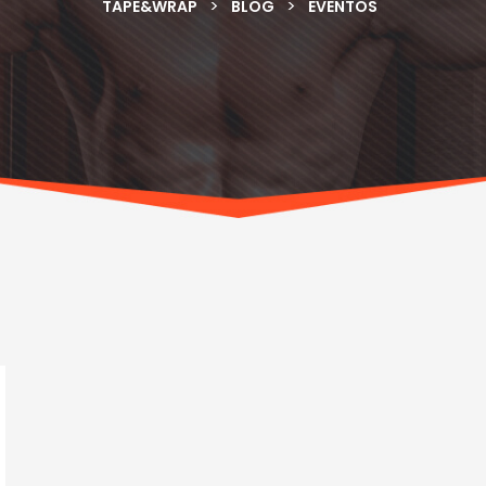
>
>
TAPE&WRAP
BLOG
EVENTOS