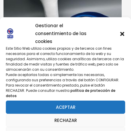
Gestionar el
consentimiento de las
cookies
Este Sitio Web utiliza cookies propias y de terceros con fines
necesarios para el correcto funcionamiento de la web y su
seguridad. Asimismo, utiliza cookies analíticas de terceros con la
finalidad de medir visitas y fuentes de tráfico web, pero solo se
almacenarán con su consentimiento.
Puede aceptarlas todas o simplemente las necesarias,
configurando sus preferencias a través del botón CONFIGURAR.
PADS PARA ENTRENAMIENTO PROFESIONAL
Para revocar el consentimiento prestado, pulse el botón
89,00
€
IVA incluido
RECHAZAR. Puede consultar nuestra
política de protección de
datos
ACEPTAR
RECHAZAR