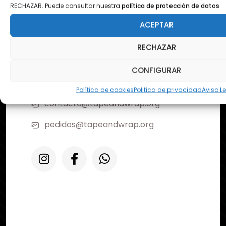
RECHAZAR. Puede consultar nuestra
política de protección de datos
¿DONDE ESTAMOS?
ACEPTAR
Pol. Ezcabarte calle S Nº12
RECHAZAR
31194 Oricain - Navarra
CONFIGURAR
Política de cookies
Politica de privacidad
Aviso L
contacto@tapeandwrap.org
pedidos@tapeandwrap.org