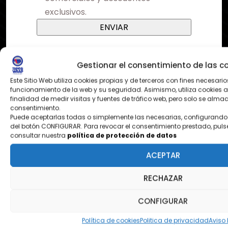
exclusivos.
Gestionar el consentimiento de las c
Este Sitio Web utiliza cookies propias y de terceros con fines necesario
funcionamiento de la web y su seguridad. Asimismo, utiliza cookies a
finalidad de medir visitas y fuentes de tráfico web, pero solo se alm
consentimiento.
Puede aceptarlas todas o simplemente las necesarias, configurando 
del botón CONFIGURAR. Para revocar el consentimiento prestado, puls
¿DONDE ESTAMOS?
consultar nuestra
política de protección de datos
Pol. Ezcabarte calle S Nº12
ACEPTAR
31194 Oricain - Navarra
RECHAZAR
CONFIGURAR
contacto@tapeandwrap.org
Política de cookies
Politica de privacidad
Aviso 