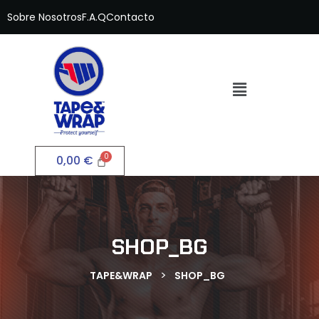
Sobre Nosotros
F.A.Q
Contacto
0,00
€
SHOP_BG
>
TAPE&WRAP
SHOP_BG