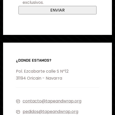
exclusivos.
¿DONDE ESTAMOS?
Pol. Ezcabarte calle S Nº12
31194 Oricain - Navarra
contacto@tapeandwrap.org
pedidos@tapeandwrap.org