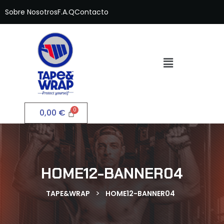
Sobre Nosotros
F.A.Q
Contacto
0,00
€
HOME12-BANNER04
>
TAPE&WRAP
HOME12-BANNER04