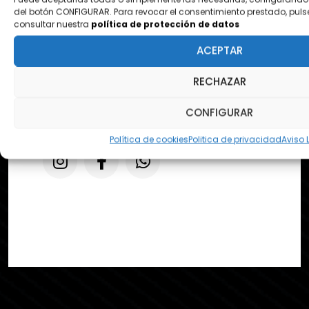
Pol. Ezcabarte calle S Nº12
del botón CONFIGURAR. Para revocar el consentimiento prestado, puls
31194 Oricain - Navarra
consultar nuestra
política de protección de datos
ACEPTAR
RECHAZAR
contacto@tapeandwrap.org
CONFIGURAR
pedidos@tapeandwrap.org
Política de cookies
Politica de privacidad
Aviso 