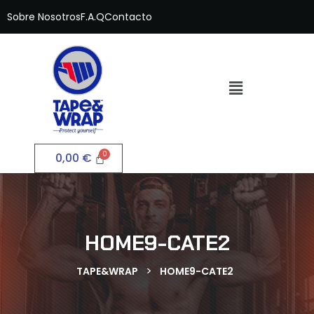
Sobre Nosotros
F.A.Q
Contacto
0,00
€
HOME9-CATE2
>
TAPE&WRAP
HOME9-CATE2