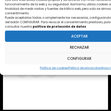
funcionamiento de la web y su seguridad. Asimismo, utiliza cookies a
¿DONDE ESTAMOS?
finalidad de medir visitas y fuentes de tráfico web, pero solo se alm
consentimiento.
Pol. Ezcabarte calle S Nº12
Puede aceptarlas todas o simplemente las necesarias, configurando 
31194 Oricain - Navarra
del botón CONFIGURAR. Para revocar el consentimiento prestado, puls
consultar nuestra
política de protección de datos
ACEPTAR
contacto@tapeandwrap.org
RECHAZAR
pedidos@tapeandwrap.org
CONFIGURAR
Política de cookies
Politica de privacidad
Aviso 