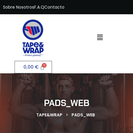
Sobre Nosotros
F.A.Q
Contacto
0,00
€
PADS_WEB
>
TAPE&WRAP
PADS_WEB