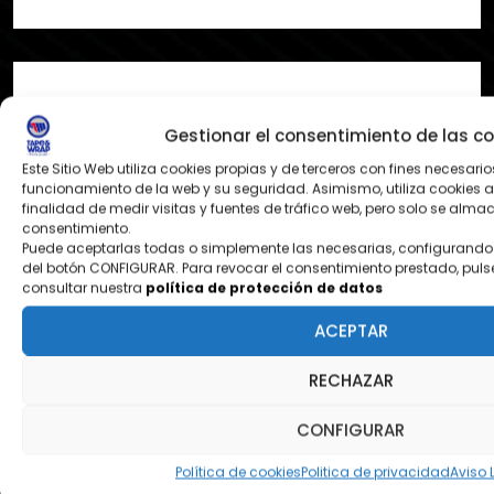
Gestionar el consentimiento de las co
¿DONDE ESTAMOS?
Este Sitio Web utiliza cookies propias y de terceros con fines necesario
Pol. Ezcabarte calle S Nº12
funcionamiento de la web y su seguridad. Asimismo, utiliza cookies a
finalidad de medir visitas y fuentes de tráfico web, pero solo se alm
31194 Oricain - Navarra
consentimiento.
Puede aceptarlas todas o simplemente las necesarias, configurando 
del botón CONFIGURAR. Para revocar el consentimiento prestado, puls
consultar nuestra
política de protección de datos
contacto@tapeandwrap.org
ACEPTAR
pedidos@tapeandwrap.org
RECHAZAR
CONFIGURAR
Política de cookies
Politica de privacidad
Aviso 