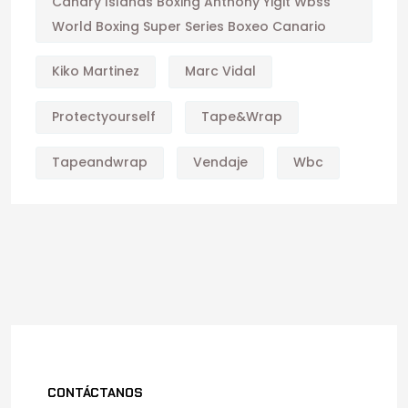
Canary Islands Boxing Anthony Yigit Wbss
World Boxing Super Series Boxeo Canario
Kiko Martinez
Marc Vidal
Protectyourself
Tape&wrap
Tapeandwrap
Vendaje
Wbc
CONTÁCTANOS