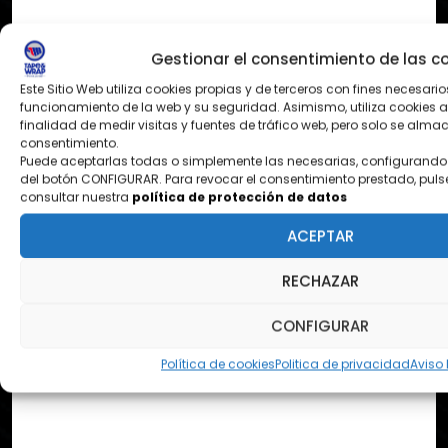
Gestionar el consentimiento de las c
¿DONDE ESTAMOS?
Este Sitio Web utiliza cookies propias y de terceros con fines necesario
Pol. Ezcabarte calle S Nº12
funcionamiento de la web y su seguridad. Asimismo, utiliza cookies a
finalidad de medir visitas y fuentes de tráfico web, pero solo se alm
31194 Oricain - Navarra
consentimiento.
Puede aceptarlas todas o simplemente las necesarias, configurando 
del botón CONFIGURAR. Para revocar el consentimiento prestado, puls
consultar nuestra
política de protección de datos
contacto@tapeandwrap.org
ACEPTAR
pedidos@tapeandwrap.org
RECHAZAR
CONFIGURAR
Política de cookies
Politica de privacidad
Aviso 