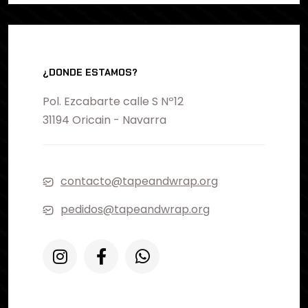
¿DONDE ESTAMOS?
Pol. Ezcabarte calle S Nº12
31194 Oricain - Navarra
contacto@tapeandwrap.org
pedidos@tapeandwrap.org