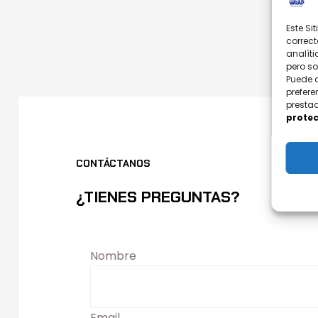
Este Si
correct
analíti
pero s
Puede 
prefere
prestad
protec
CONTÁCTANOS
¿TIENES PREGUNTAS?
Nombre
Email