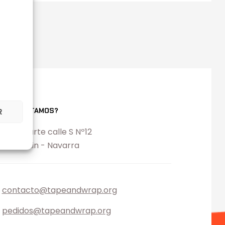
ONDE ESTAMOS?
R
l. Ezcabarte calle S Nº12
194 Oricain - Navarra
contacto@tapeandwrap.org
pedidos@tapeandwrap.org