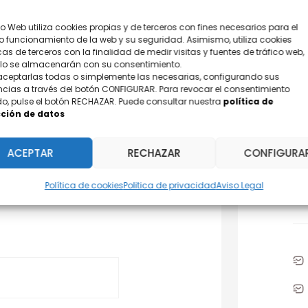
tio Web utiliza cookies propias y de terceros con fines necesarios para el
o funcionamiento de la web y su seguridad. Asimismo, utiliza cookies
cas de terceros con la finalidad de medir visitas y fuentes de tráfico web,
olo se almacenarán con su consentimiento.
aceptarlas todas o simplemente las necesarias, configurando sus
ncias a través del botón CONFIGURAR. Para revocar el consentimiento
o, pulse el botón RECHAZAR. Puede consultar nuestra
política de
ción de datos
¿D
ACEPTAR
RECHAZAR
CONFIGURA
Po
Política de cookies
Politica de privacidad
Aviso Legal
31