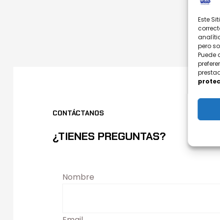
Este Si
correct
analíti
pero s
Puede 
prefere
prestad
protec
CONTÁCTANOS
¿TIENES PREGUNTAS?
Nombre
Email