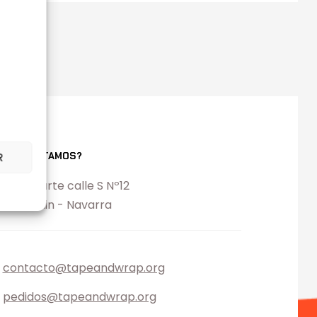
ONDE ESTAMOS?
R
l. Ezcabarte calle S Nº12
194 Oricain - Navarra
contacto@tapeandwrap.org
pedidos@tapeandwrap.org