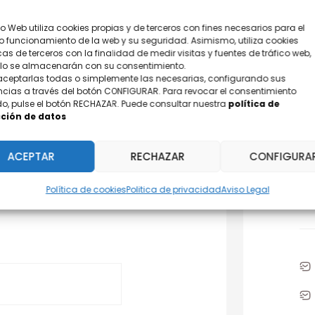
tio Web utiliza cookies propias y de terceros con fines necesarios para el
o funcionamiento de la web y su seguridad. Asimismo, utiliza cookies
cas de terceros con la finalidad de medir visitas y fuentes de tráfico web,
olo se almacenarán con su consentimiento.
aceptarlas todas o simplemente las necesarias, configurando sus
ncias a través del botón CONFIGURAR. Para revocar el consentimiento
o, pulse el botón RECHAZAR. Puede consultar nuestra
política de
ción de datos
¿D
ACEPTAR
RECHAZAR
CONFIGURA
Po
Política de cookies
Politica de privacidad
Aviso Legal
31