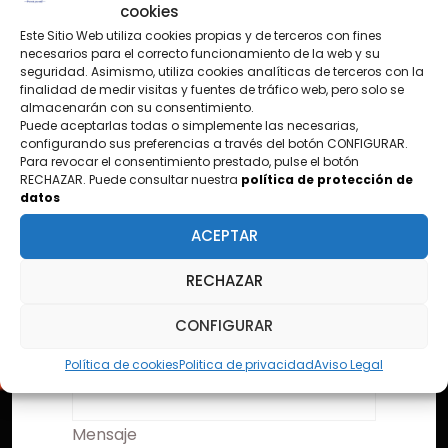
cookies
Este Sitio Web utiliza cookies propias y de terceros con fines
CONTÁCTANOS
necesarios para el correcto funcionamiento de la web y su
seguridad. Asimismo, utiliza cookies analíticas de terceros con la
¿TIENES PREGUNTAS?
finalidad de medir visitas y fuentes de tráfico web, pero solo se
almacenarán con su consentimiento.
Puede aceptarlas todas o simplemente las necesarias,
configurando sus preferencias a través del botón CONFIGURAR.
Para revocar el consentimiento prestado, pulse el botón
Nombre
RECHAZAR. Puede consultar nuestra
política de protección de
datos
ACEPTAR
Email
RECHAZAR
CONFIGURAR
Asunto
Política de cookies
Politica de privacidad
Aviso Legal
Mensaje