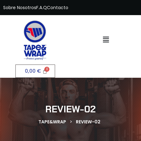
Sobre Nosotros
F.A.Q
Contacto
0,00
€
REVIEW-02
>
TAPE&WRAP
REVIEW-02