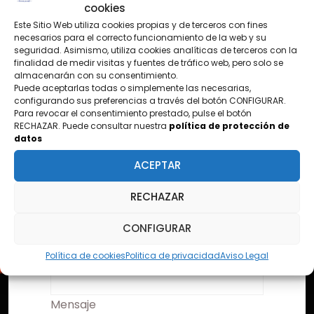
cookies
Este Sitio Web utiliza cookies propias y de terceros con fines
CONTÁCTANOS
necesarios para el correcto funcionamiento de la web y su
seguridad. Asimismo, utiliza cookies analíticas de terceros con la
¿TIENES PREGUNTAS?
finalidad de medir visitas y fuentes de tráfico web, pero solo se
almacenarán con su consentimiento.
Puede aceptarlas todas o simplemente las necesarias,
configurando sus preferencias a través del botón CONFIGURAR.
Para revocar el consentimiento prestado, pulse el botón
Nombre
RECHAZAR. Puede consultar nuestra
política de protección de
datos
ACEPTAR
Email
RECHAZAR
CONFIGURAR
Asunto
Política de cookies
Politica de privacidad
Aviso Legal
Mensaje