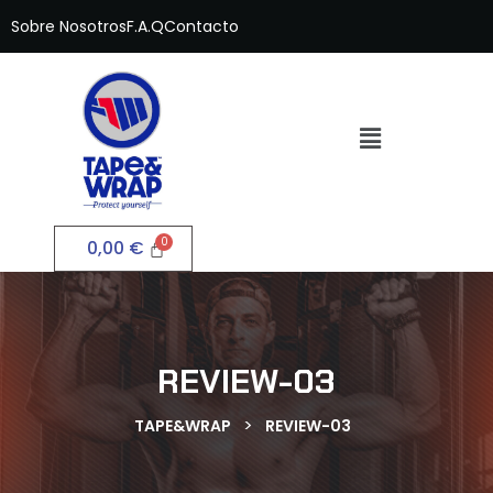
Sobre Nosotros
F.A.Q
Contacto
0,00
€
REVIEW-03
>
TAPE&WRAP
REVIEW-03