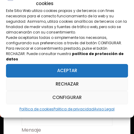
cookies
Este Sitio Web utiliza cookies propias y de terceros con fines
CONTÁCTANOS
necesarios para el correcto funcionamiento de la web y su
seguridad. Asimismo, utiliza cookies analíticas de terceros con la
¿TIENES PREGUNTAS?
finalidad de medir visitas y fuentes de tráfico web, pero solo se
almacenarán con su consentimiento.
Puede aceptarlas todas o simplemente las necesarias,
configurando sus preferencias a través del botón CONFIGURAR.
Para revocar el consentimiento prestado, pulse el botón
Nombre
RECHAZAR. Puede consultar nuestra
política de protección de
datos
ACEPTAR
Email
RECHAZAR
CONFIGURAR
Asunto
Política de cookies
Politica de privacidad
Aviso Legal
Mensaje