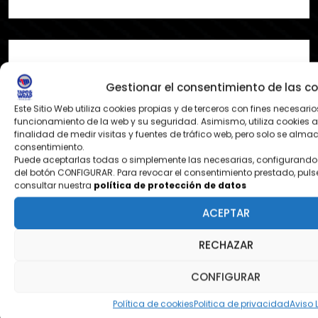
Gestionar el consentimiento de las co
¿DONDE ESTAMOS?
Este Sitio Web utiliza cookies propias y de terceros con fines necesario
Pol. Ezcabarte calle S Nº12
funcionamiento de la web y su seguridad. Asimismo, utiliza cookies a
finalidad de medir visitas y fuentes de tráfico web, pero solo se alm
31194 Oricain - Navarra
consentimiento.
Puede aceptarlas todas o simplemente las necesarias, configurando 
del botón CONFIGURAR. Para revocar el consentimiento prestado, puls
consultar nuestra
política de protección de datos
contacto@tapeandwrap.org
ACEPTAR
pedidos@tapeandwrap.org
RECHAZAR
CONFIGURAR
Política de cookies
Politica de privacidad
Aviso 