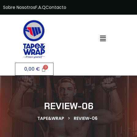
Sobre Nosotros
F.A.Q
Contacto
0,00
€
REVIEW-06
>
TAPE&WRAP
REVIEW-06