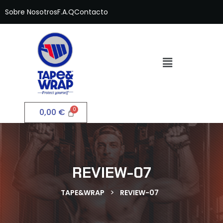
Sobre Nosotros
F.A.Q
Contacto
0,00
€
REVIEW-07
>
TAPE&WRAP
REVIEW-07