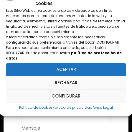
cookies
Este Sitio Web utiliza cookies propias y de terceros con fines
CONTÁCTANOS
necesarios para el correcto funcionamiento de la web y su
seguridad. Asimismo, utiliza cookies analíticas de terceros con la
¿TIENES PREGUNTAS?
finalidad de medir visitas y fuentes de tráfico web, pero solo se
almacenarán con su consentimiento.
Puede aceptarlas todas o simplemente las necesarias,
configurando sus preferencias a través del botón CONFIGURAR.
Para revocar el consentimiento prestado, pulse el botón
Nombre
RECHAZAR. Puede consultar nuestra
política de protección de
datos
ACEPTAR
Email
RECHAZAR
CONFIGURAR
Asunto
Política de cookies
Politica de privacidad
Aviso Legal
Mensaje