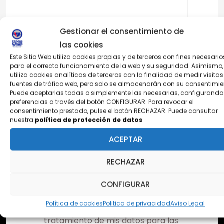
Gestionar el consentimiento de
Email
las cookies
Este Sitio Web utiliza cookies propias y de terceros con fines necesario
para el correcto funcionamiento de la web y su seguridad. Asimismo,
utiliza cookies analíticas de terceros con la finalidad de medir visitas
Asunto
fuentes de tráfico web, pero solo se almacenarán con su consentimie
Puede aceptarlas todas o simplemente las necesarias, configurando
preferencias a través del botón CONFIGURAR. Para revocar el
consentimiento prestado, pulse el botón RECHAZAR. Puede consultar
Mensaje
nuestra
política de protección de datos
ACEPTAR
RECHAZAR
CONFIGURAR
Política de cookies
Politica de privacidad
Aviso Legal
Entiendo y consiento el
tratamiento de mis datos para las