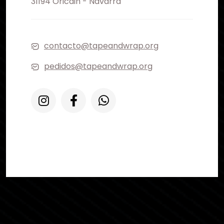
31194 Oricain - Navarra
contacto@tapeandwrap.org
pedidos@tapeandwrap.org