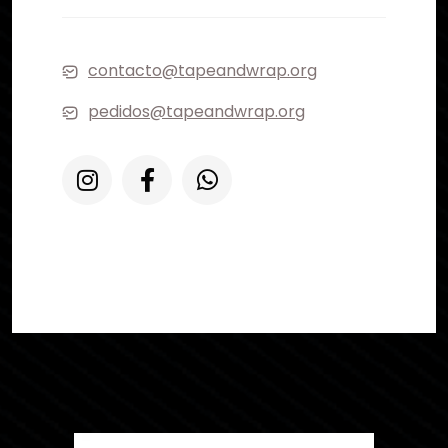
contacto@tapeandwrap.org
pedidos@tapeandwrap.org