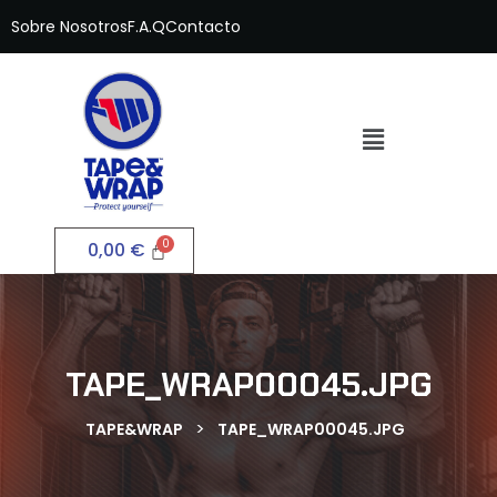
Sobre Nosotros
F.A.Q
Contacto
0,00
€
TAPE_WRAP00045.JPG
>
TAPE&WRAP
TAPE_WRAP00045.JPG