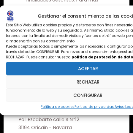
información
política de protección
de datos
Gestionar el consentimiento de las cook
Quiero recibir comunicaciones
Este Sitio Web utiliza cookies propias y de terceros con fines necesario
funcionamiento de la web y su seguridad. Asimismo, utiliza cookies a
comerciales y descuentos
terceros con la finalidad de medir visitas y fuentes de tráfico web, per
exclusivos.
almacenarán con su consentimiento.
Puede aceptarlas todas o simplemente las necesarias, configurando 
través del botón CONFIGURAR. Para revocar el consentimiento prestado
RECHAZAR. Puede consultar nuestra
política de protección de dat
ACEPTAR
RECHAZAR
CONFIGURAR
Política de cookies
Politica de privacidad
Aviso Leg
¿DONDE ESTAMOS?
Pol. Ezcabarte calle S Nº12
31194 Oricain - Navarra