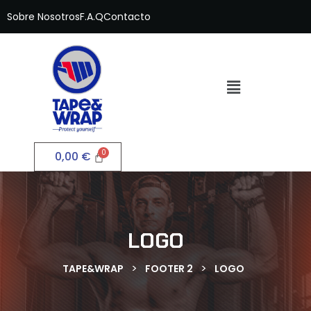
Sobre Nosotros
F.A.Q
Contacto
0,00
€
LOGO
>
>
TAPE&WRAP
FOOTER 2
LOGO