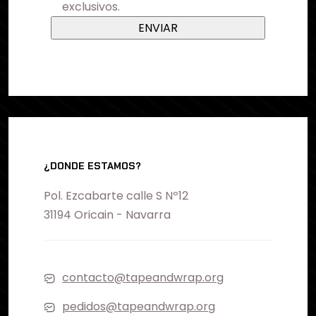
exclusivos.
¿DONDE ESTAMOS?
Pol. Ezcabarte calle S Nº12
31194 Oricain - Navarra
contacto@tapeandwrap.org
pedidos@tapeandwrap.org