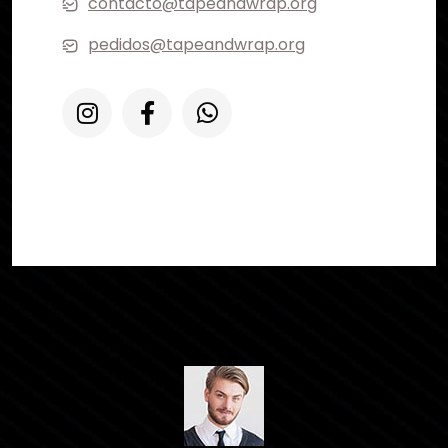
contacto@tapeandwrap.org
pedidos@tapeandwrap.org