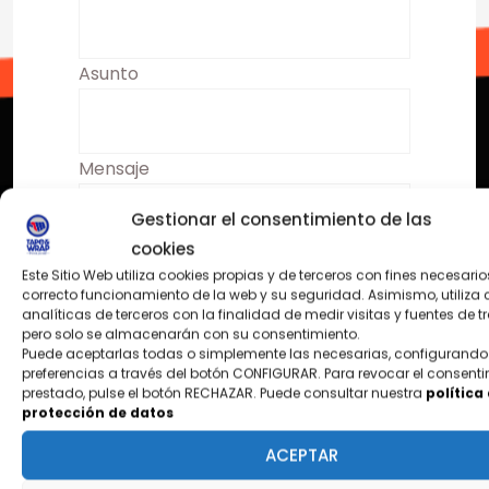
Asunto
Mensaje
Gestionar el consentimiento de las
cookies
Este Sitio Web utiliza cookies propias y de terceros con fines necesario
correcto funcionamiento de la web y su seguridad. Asimismo, utiliza 
analíticas de terceros con la finalidad de medir visitas y fuentes de t
pero solo se almacenarán con su consentimiento.
Entiendo y consiento el
Puede aceptarlas todas o simplemente las necesarias, configurando
preferencias a través del botón CONFIGURAR. Para revocar el consent
tratamiento de mis datos para las
prestado, pulse el botón RECHAZAR. Puede consultar nuestra
política
finalidades descritas. Para más
protección de datos
información
política de protección
ACEPTAR
de datos