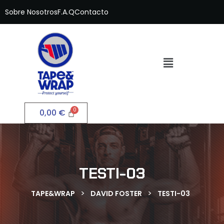
Sobre Nosotros
F.A.Q
Contacto
0,00
€
TESTI-03
>
>
TAPE&WRAP
DAVID FOSTER
TESTI-03