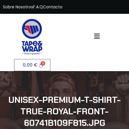
Sobre Nosotros
F.A.Q
Contacto
0,00
€
UNISEX-PREMIUM-T-SHIRT-
TRUE-ROYAL-FRONT-
60741B109F815.JPG