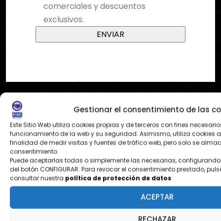
comerciales y descuentos
exclusivos.
Gestionar el consentimiento de las co
Este Sitio Web utiliza cookies propias y de terceros con fines necesario
¿DONDE ESTAMOS?
funcionamiento de la web y su seguridad. Asimismo, utiliza cookies a
finalidad de medir visitas y fuentes de tráfico web, pero solo se alm
Pol. Ezcabarte calle S Nº12
consentimiento.
Puede aceptarlas todas o simplemente las necesarias, configurando 
31194 Oricain - Navarra
del botón CONFIGURAR. Para revocar el consentimiento prestado, puls
consultar nuestra
política de protección de datos
ACEPTAR
contacto@tapeandwrap.org
RECHAZAR