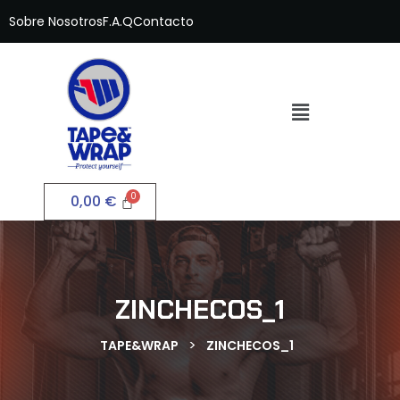
Sobre Nosotros
F.A.Q
Contacto
0,00
€
ZINCHECOS_1
>
TAPE&WRAP
ZINCHECOS_1