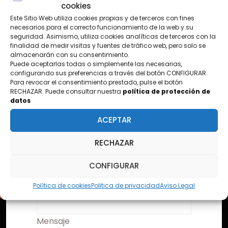
cookies
Este Sitio Web utiliza cookies propias y de terceros con fines
CONTÁCTANOS
necesarios para el correcto funcionamiento de la web y su
seguridad. Asimismo, utiliza cookies analíticas de terceros con la
¿TIENES PREGUNTAS?
finalidad de medir visitas y fuentes de tráfico web, pero solo se
almacenarán con su consentimiento.
Puede aceptarlas todas o simplemente las necesarias,
configurando sus preferencias a través del botón CONFIGURAR.
Para revocar el consentimiento prestado, pulse el botón
Nombre
RECHAZAR. Puede consultar nuestra
política de protección de
datos
ACEPTAR
Email
RECHAZAR
CONFIGURAR
Asunto
Política de cookies
Politica de privacidad
Aviso Legal
Mensaje