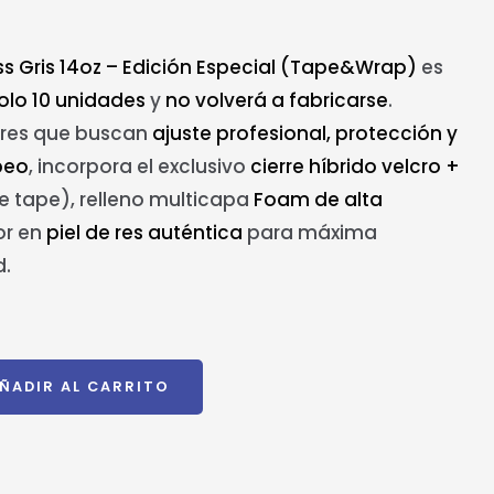
ss Gris 14oz – Edición Especial (Tape&Wrap)
es
olo 10 unidades
y
no volverá a fabricarse
.
res que buscan
ajuste profesional, protección y
peo
, incorpora el exclusivo
cierre híbrido velcro +
e tape), relleno multicapa
Foam de alta
ior en
piel de res auténtica
para máxima
d.
ÑADIR AL CARRITO