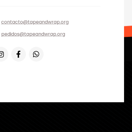
contacto@tapeandwrap.org
pedidos@tapeandwrap.org