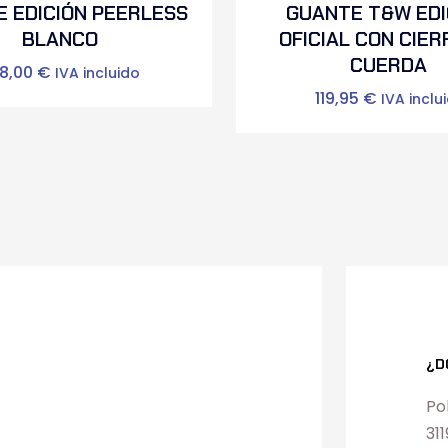
 EDICIÓN PEERLESS
GUANTE T&W EDI
BLANCO
OFICIAL CON CIER
CUERDA
38,00
€
IVA incluido
119,95
€
IVA inclu
¿D
Po
31