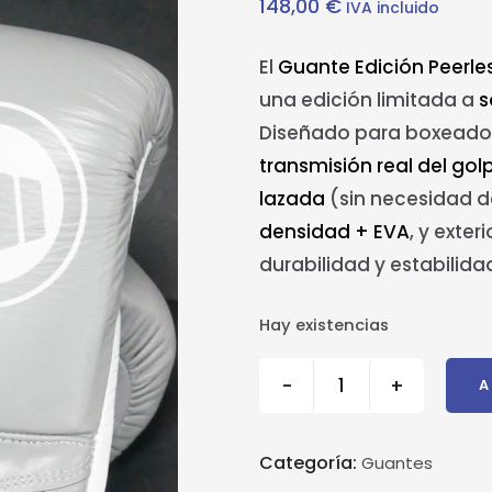
148,00
€
IVA incluido
El
Guante Edición Peerle
una edición limitada a
s
Diseñado para boxeado
transmisión real del gol
lazada
(sin necesidad d
densidad + EVA
, y exter
durabilidad y estabilida
Hay existencias
-
+
A
Categoría:
Guantes