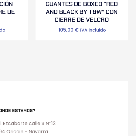
CIÓN
GUANTES DE BOXEO “RED
RE DE
AND BLACK BY T&W” CON
CIERRE DE VELCRO
105,00
€
ido
IVA incluido
ONDE ESTAMOS?
l. Ezcabarte calle S Nº12
194 Oricain - Navarra