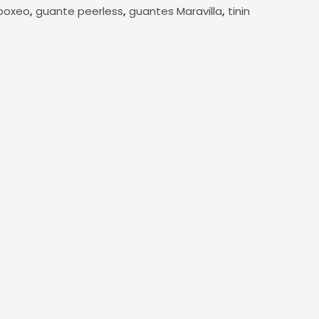
,
,
,
boxeo
guante peerless
guantes Maravilla
tinin